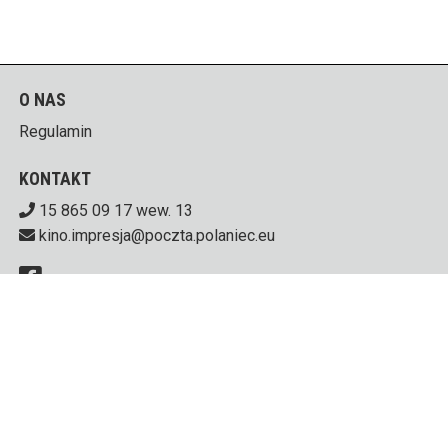
O NAS
Regulamin
KONTAKT
15 865 09 17 wew. 13
kino.impresja@poczta.polaniec.eu
Centrum Kultury i Sztuki w Połańcu
ul. Czarnieckiego 5,
28-230 Połaniec
od Poniedziałku do Piątku 8.00 - 15.00 i godzinę przed
każdym seansem. Weekend godzinę przed seansem.
PL 866 10 01 443