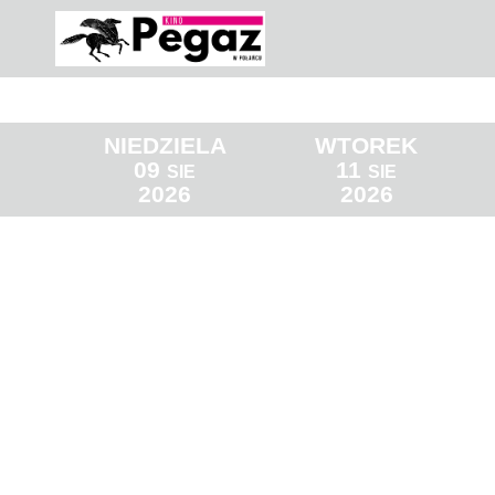
NIEDZIELA
WTOREK
09
11
SIE
SIE
2026
2026