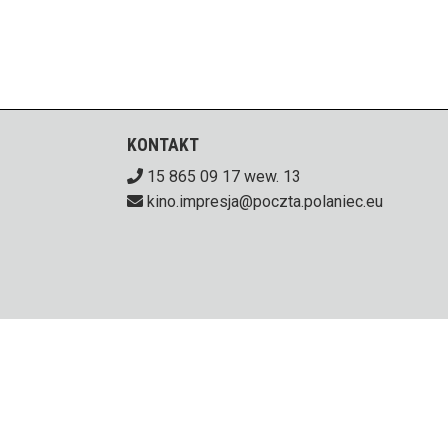
KONTAKT
15 865 09 17 wew. 13
kino.impresja@poczta.polaniec.eu