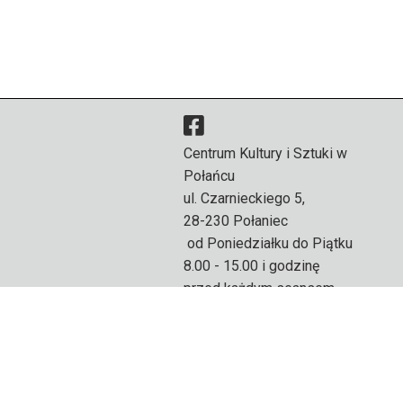
Centrum Kultury i Sztuki w
Połańcu
ul. Czarnieckiego 5,
28-230 Połaniec
od Poniedziałku do Piątku
8.00 - 15.00 i godzinę
przed każdym seansem.
Weekend godzinę przed
seansem.
PL 866 10 01 443