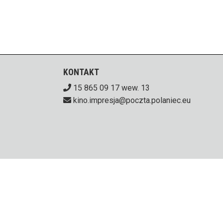
KONTAKT
15 865 09 17 wew. 13
kino.impresja@poczta.polaniec.eu