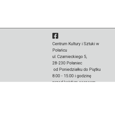
Centrum Kultury i Sztuki w
Połańcu
ul. Czarnieckiego 5,
28-230 Połaniec
od Poniedziałku do Piątku
8.00 - 15.00 i godzinę
przed każdym seansem.
Weekend godzinę przed
seansem.
PL 866 10 01 443