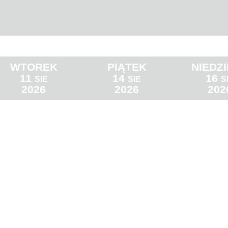
WTOREK
PIĄTEK
NIEDZ
11
14
16
SIE
SIE
S
2026
2026
202