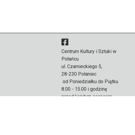
Centrum Kultury i Sztuki w
Połańcu
ul. Czarnieckiego 5,
28-230 Połaniec
od Poniedziałku do Piątku
8.00 - 15.00 i godzinę
przed każdym seansem.
Weekend godzinę przed
seansem.
PL 866 10 01 443