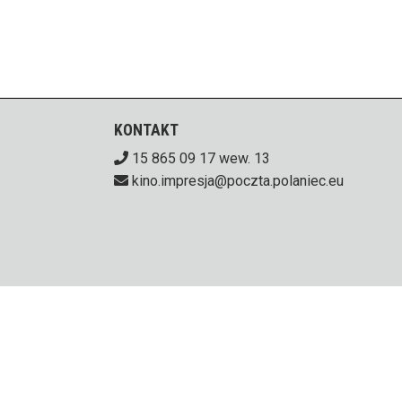
KONTAKT
15 865 09 17 wew. 13
kino.impresja@poczta.polaniec.eu