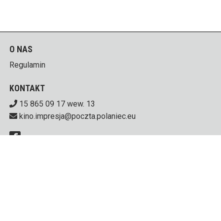
O NAS
Regulamin
KONTAKT
15 865 09 17 wew. 13
kino.impresja@poczta.polaniec.eu
Centrum Kultury i Sztuki w Połańcu
ul. Czarnieckiego 5,
28-230 Połaniec
od Poniedziałku do Piątku 8.00 - 15.00 i godzinę przed
każdym seansem. Weekend godzinę przed seansem.
PL 866 10 01 443